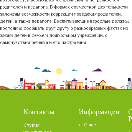
потребностей ребёнка, но и стремлений и потребностей
родителей и педагога. В формах совместной деятельности
заложены возможности коррекции поведения родителей,
детей, а также педагога. Воспитывающие взрослые должны
постоянно сообщать друг другу о разнообразных фактах из
жизни детей в семье и дошкольном учреждении, о
самочувствии ребёнка и его настроении.
Контакты
Информация
P
О нас
Cтудия