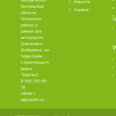
находиться в
Новости
Московской
Галерея
области,
Чеховском
S
районе, в
районе 2км
автодороги
Дмитровка-
Р
Добрыниха , на
территории
строительного
рынка
"Берёзка".
8-926-365-89-
36
rabota-i-
p@yandex.ru